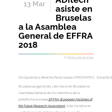
13 Mar
asiste en
Bruselas
a la Asamblea
General de EFFRA
2018
in
Notas de prensa
De izquierda a derecha Paula Queipo (PRODINTEC), Eduardo 
Bruselas acogió el día 1 de marzo en Bruselas la
Asamblea General de los miembros de la
plataforma europea
EFFRA (
European Factories of
the Future Research Association
)
. Esta iniciativa es