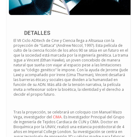
DETALLES
El VII Ciclo ADItech de Cine y Ciencia llega a Altsasua con la
proyección de “Gattaca” (Andrew Niccol, 1997). Esta película de
culto de la ciencia ficción de los años 90 se sitúa en un futuro en el
que la sociedad está marcada por la ingeniería genética. La trama
sigue a Vincent (Ethan Hawke), un joven concebido de manera
natural que sueña con viajar al espacio pese a las limitaciones
que su “código genético” le impone. Con la ayuda de Jerome (Jude
Law) y acompañado por Irene (Uma Thurman), Vincent desafiará
las barreras éticas y sociales que dividen a la humanidad en
función de su ADN. Más allá de la tensión narrativa, la película
invita a reflexionar sobre la bioética, la identidad y el derecho a
decidir el propio futuro.
Tras la proyección, se celebrará un coloquio con Manuel Mazo
Vega, investigador del
CIMA
. Es Investigador Principal del Grupo
de Ingeniería de Tejidos Cardiaca de CUN y CIMA. Doctor en
Bioquímica por la UNAV, realizó una estancia postdoctoral de 4
años en Imperial College London. Su investigación se centra en
aunar tecnología de impresión 3D y células madre para fabricar