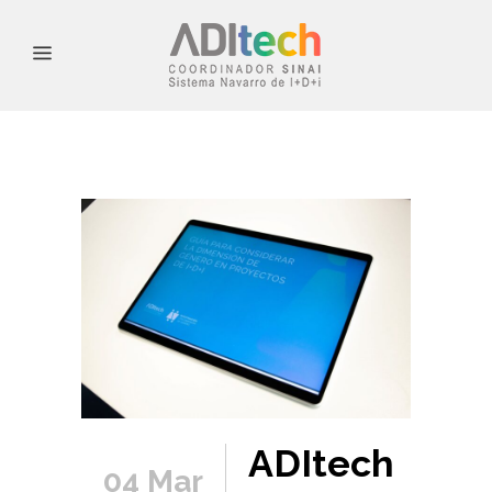
ADItech
04 Mar