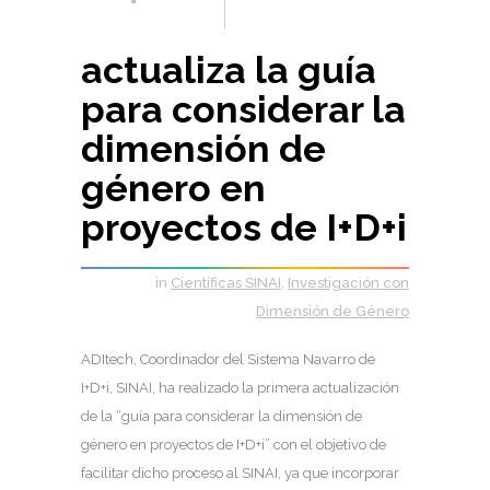
actualiza la guía
para considerar la
dimensión de
género en
proyectos de I+D+i
in
Científicas SINAI
,
Investigación con
Dimensión de Género
ADItech, Coordinador del Sistema Navarro de
I+D+i, SINAI, ha realizado la primera actualización
de la “guía para considerar la dimensión de
género en proyectos de I+D+i” con el objetivo de
facilitar dicho proceso al SINAI, ya que incorporar