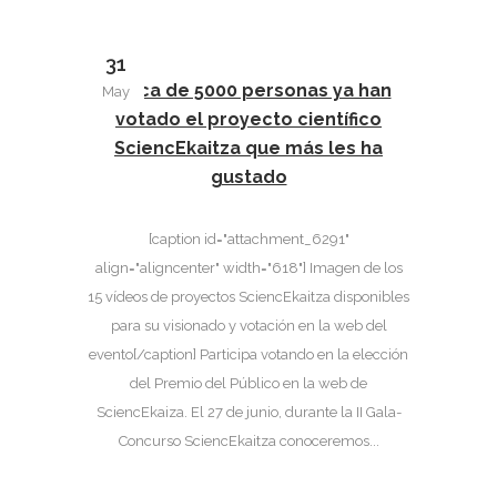
31
Cerca de 5000 personas ya han
May
votado el proyecto científico
SciencEkaitza que más les ha
gustado
[caption id="attachment_6291"
align="aligncenter" width="618"] Imagen de los
15 vídeos de proyectos SciencEkaitza disponibles
para su visionado y votación en la web del
evento[/caption] Participa votando en la elección
del Premio del Público en la web de
SciencEkaiza. El 27 de junio, durante la II Gala-
Concurso SciencEkaitza conoceremos...