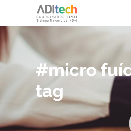
#micro fuí
tag