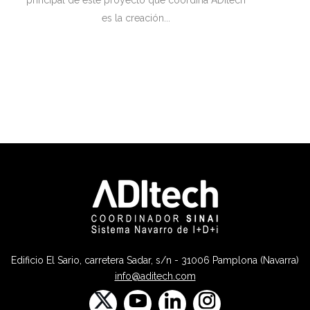
principal de este proyecto que coordina ADItech
es la creación...
Edificio El Sario, carretera Sadar, s/n - 31006 Pamplona (Navarra)
info@aditech.com