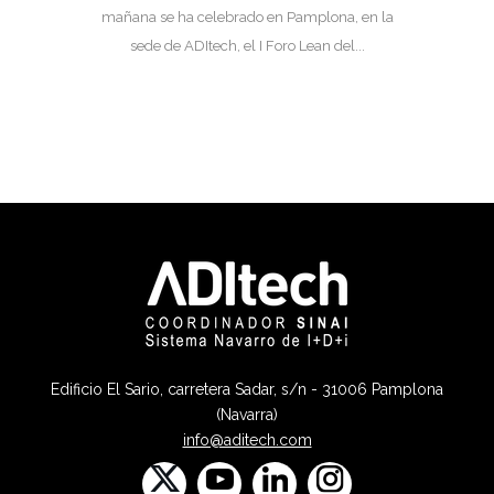
mañana se ha celebrado en Pamplona, en la
sede de ADItech, el I Foro Lean del...
Edificio El Sario, carretera Sadar, s/n - 31006 Pamplona
(Navarra)
info@aditech.com