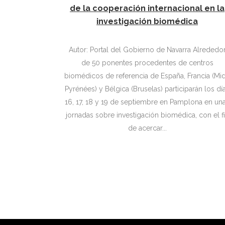
de la cooperación internacional en la
investigación biomédica
Autor: Portal del Gobierno de Navarra Alrededor
de 50 ponentes procedentes de centros
biomédicos de referencia de España, Francia (Mid
Pyrénées) y Bélgica (Bruselas) participarán los dí
16, 17, 18 y 19 de septiembre en Pamplona en un
jornadas sobre investigación biomédica, con el f
de acercar...