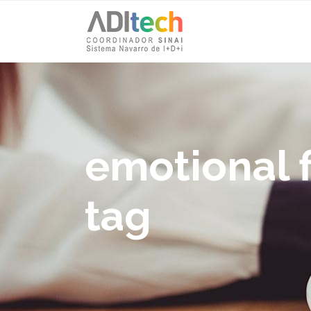
emotional 
tag