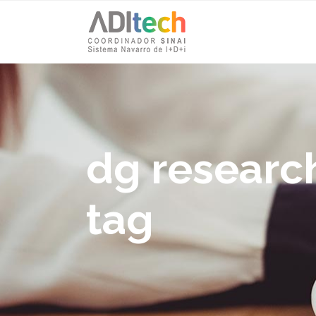
dg researc
tag