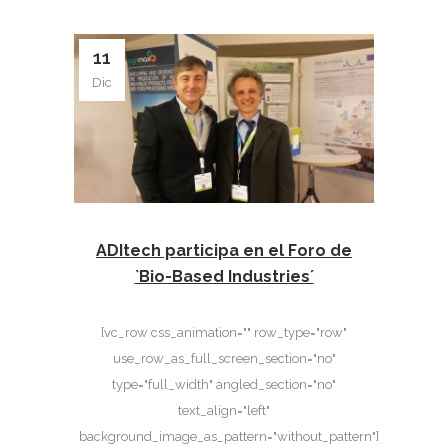
11
Dic
ADItech participa en el Foro de
`Bio-Based Industries´
[vc_row css_animation="" row_type="row"
use_row_as_full_screen_section="no"
type="full_width" angled_section="no"
text_align="left"
background_image_as_pattern="without_pattern"]