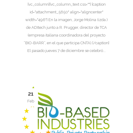
[vc_column][vc_column_text css=""] [caption
id="attachment_5650" align="aligncenter"
width="496"] En la imagen, Jorge Molina (izda.)
de ADItech junto a R. Prugger, director de TCA
(empresa italiana coordinadora del proyecto
“BIO-BARR”, en el que participa CNTA).[/caption]
El pasado jueves 7 de diciembre se celebró...
21
Feb