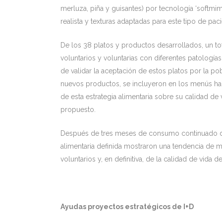
merluza, piña y guisantes) por tecnología ‘softmim
realista y texturas adaptadas para este tipo de paci
De los 38 platos y productos desarrollados, un t
voluntarios y voluntarias con diferentes patologí
de validar la aceptación de estos platos por la po
nuevos productos, se incluyeron en los menús hab
de esta estrategia alimentaria sobre su calidad de
propuesto.
Después de tres meses de consumo continuado de 
alimentaria definida mostraron una tendencia de mej
voluntarios y, en definitiva, de la calidad de vida d
Ayudas proyectos estratégicos de I+D