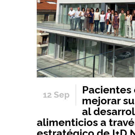
Pacientes 
12 Sep
mejorar su
al desarro
alimenticios a trav
estratégico de I+D N