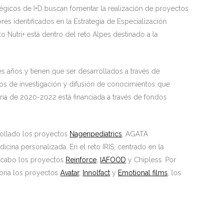
tégicos de I+D buscan fomentar la realización de proyectos
es identificados en la Estrategia de Especialización
to Nutri+ está dentro del reto Alpes destinado a la
s años y tienen que ser desarrollados a través de
s de investigación y difusión de conocimientos que
ria de 2020-2022 está financiada a través de fondos
rollado los proyectos
Nagenpediatrics
, AGATA
cina personalizada. En el reto IRIS, centrado en la
o a cabo los proyectos
Reinforce
,
IAFOOD
y Chipless. Por
oria los proyectos
Avatar
,
Innolfact
y
Emotional films
, los