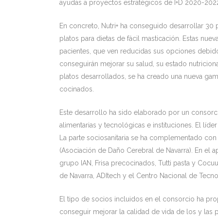
ayudas a proyectos estratégicos de I+D 2020-202
En concreto, Nutri+ ha conseguido desarrollar 30
platos para dietas de fácil masticación. Estas nue
pacientes, que ven reducidas sus opciones debido 
conseguirán mejorar su salud, su estado nutricional
platos desarrollados, se ha creado una nueva gam
cocinados.
Este desarrollo ha sido elaborado por un consor
alimentarias y tecnológicas e instituciones. El lí
La parte sociosanitaria se ha complementado con 
(Asociación de Daño Cerebral de Navarra). En el a
grupo IAN, Frisa precocinados, Tutti pasta y Cocu
de Navarra, ADItech y el Centro Nacional de Tecno
El tipo de socios incluidos en el consorcio ha pro
conseguir mejorar la calidad de vida de los y las