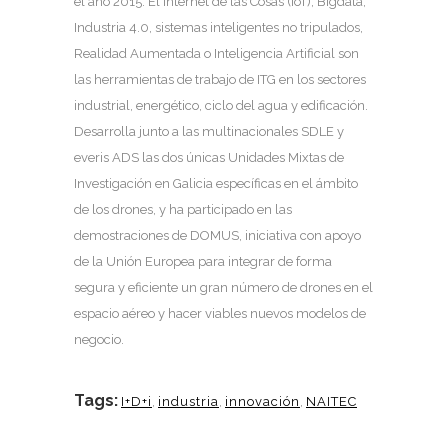
el año 2015. El Internet de las Cosas (IoT), Bigdata,
Industria 4.0, sistemas inteligentes no tripulados,
Realidad Aumentada o Inteligencia Artificial son
las herramientas de trabajo de ITG en los sectores
industrial, energético, ciclo del agua y edificación.
Desarrolla junto a las multinacionales SDLE y
everis ADS las dos únicas Unidades Mixtas de
Investigación en Galicia específicas en el ámbito
de los drones, y ha participado en las
demostraciones de DOMUS, iniciativa con apoyo
de la Unión Europea para integrar de forma
segura y eficiente un gran número de drones en el
espacio aéreo y hacer viables nuevos modelos de
negocio.
Tags:
I+D+i
,
industria
,
innovación
,
NAITEC