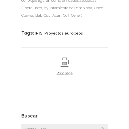
ocho que figuran como entidades asociadas
(Enercluster, Ayuntamiento de Pamplona, Uned,
Clavna, Idab-Csic, Acan, Coit, Cener).
Tags:
IRIS
,
Proyectos europeos
Print page
Buscar