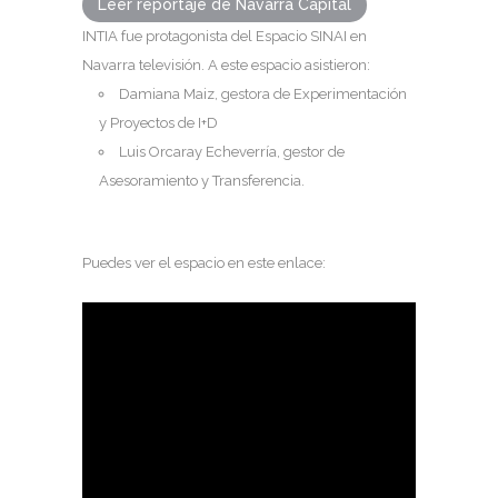
Leer reportaje de Navarra Capital
INTIA fue protagonista del Espacio SINAI en
Navarra televisión. A este espacio asistieron:
Damiana Maiz, gestora de Experimentación
y Proyectos de I+D
Luis Orcaray Echeverría, gestor de
Asesoramiento y Transferencia.
Puedes ver el espacio en este enlace: