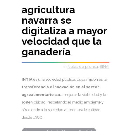
agricultura
navarra se
digitaliza a mayor
velocidad que la
ganadería
in
Notas de prensa
,
SINAI
INTIA
es una sociedad pública, cuya misión es la
transferencia e innovación en el sector
agroalimentario
para mejorar la viabilidad y la
sostenibilidad, respetando el medio ambiente y
ofreciendo a la sociedad alimentos de calidad
desde 1980.