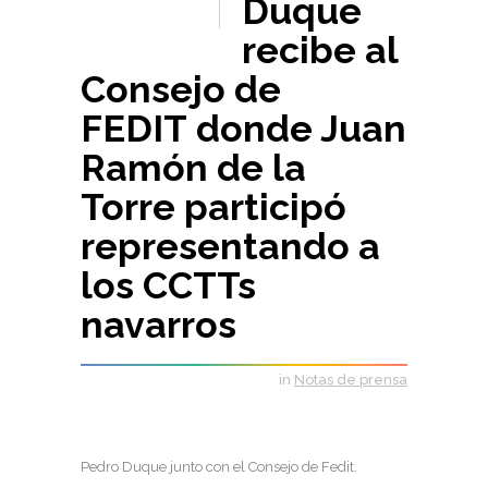
Duque
recibe al
Consejo de
FEDIT donde Juan
Ramón de la
Torre participó
representando a
los CCTTs
navarros
in
Notas de prensa
Pedro Duque junto con el Consejo de Fedit.