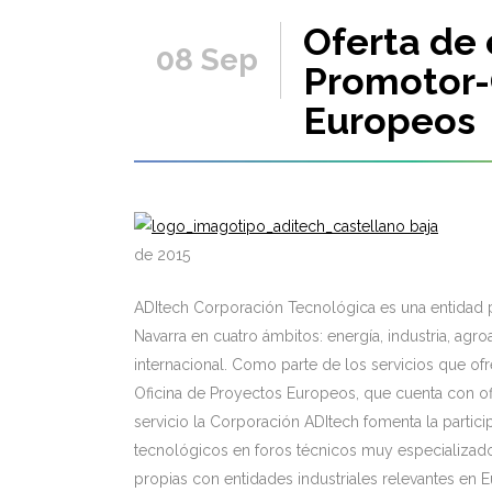
Oferta de
08 Sep
Promotor-
Europeos
Pa
de 2015
ADItech Corporación Tecnológica es una entidad p
Navarra en cuatro ámbitos: energía, industria, agr
internacional. Como parte de los servicios que ofr
Oficina de Proyectos Europeos, que cuenta con ofi
servicio la Corporación ADItech fomenta la particip
tecnológicos en foros técnicos muy especializado
propias con entidades industriales relevantes en