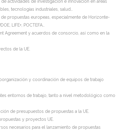
 de actividades de investigación e innovación en áreas
es, tecnologías industriales, salud…
n de propuestas europeas, especialmente de Horizonte-
UDOE, LIFE+, POCTEFA…
rant Agreement y acuerdos de consorcio, así como en la
yectos de la UE.
oorganización y coordinación de equipos de trabajo
entes entornos de trabajo, tanto a nivel metodológico como
ación de presupuestos de propuestas a la UE.
e propuestas y proyectos UE.
rsos necesarios para el lanzamiento de propuestas