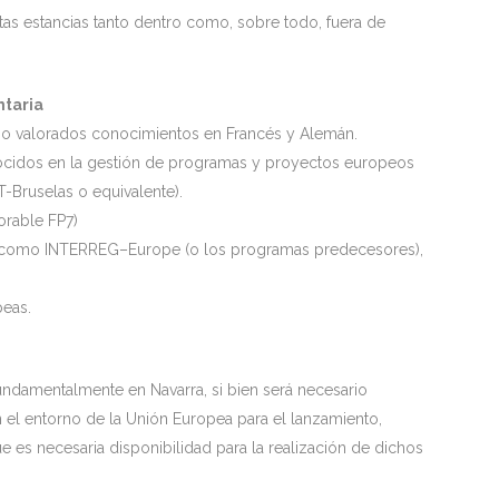
ortas estancias tanto dentro como, sobre todo, fuera de
ntaria
ismo valorados conocimientos en Francés y Alemán.
ocidos en la gestión de programas y proyectos europeos
-Bruselas o equivalente).
orable FP7)
s como INTERREG–Europe (o los programas predecesores),
peas.
 fundamentalmente en Navarra, si bien será necesario
 el entorno de la Unión Europea para el lanzamiento,
e es necesaria disponibilidad para la realización de dichos