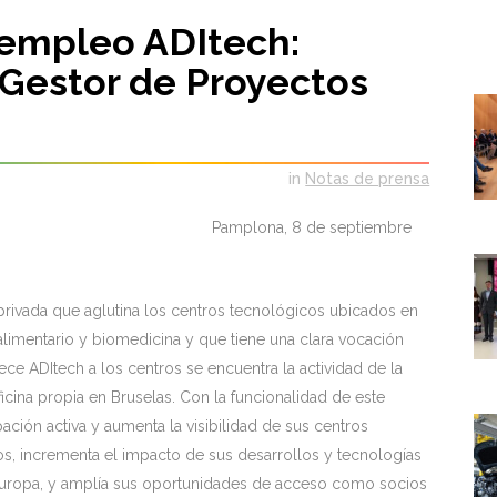
 empleo ADItech:
Gestor de Proyectos
in
Notas de prensa
mplona, 8 de septiembre
rivada que aglutina los centros tecnológicos ubicados en
oalimentario y biomedicina y que tiene una clara vocación
ece ADItech a los centros se encuentra la actividad de la
cina propia en Bruselas. Con la funcionalidad de este
ación activa y aumenta la visibilidad de sus centros
s, incrementa el impacto de sus desarrollos y tecnologías
 Europa, y amplía sus oportunidades de acceso como socios