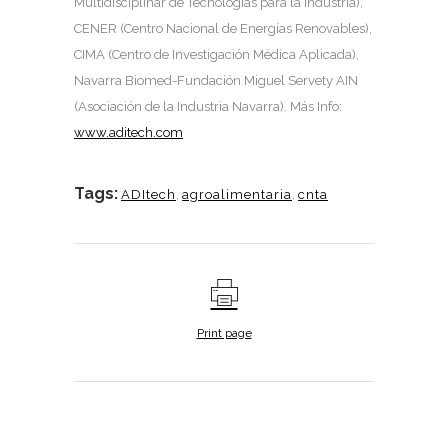
Multidisciplinar de Tecnologías para la Industria),
CENER (Centro Nacional de Energías Renovables),
CIMA (Centro de Investigación Médica Aplicada),
Navarra Biomed-Fundación Miguel Servety AIN
(Asociación de la Industria Navarra). Más Info:
www.aditech.com
Tags:
ADItech
,
agroalimentaria
,
cnta
Print page