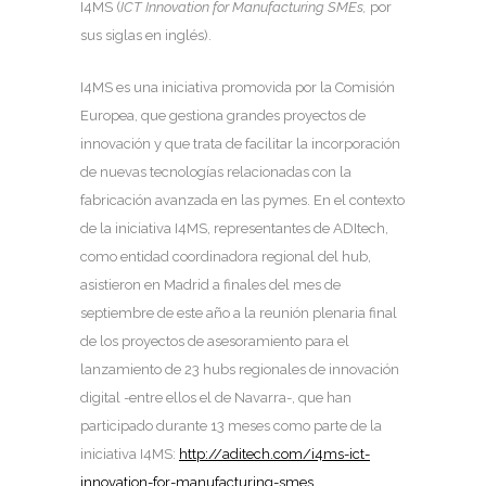
I4MS (
ICT Innovation for Manufacturing SMEs,
por
sus siglas en inglés).
I4MS es una iniciativa promovida por la Comisión
Europea, que gestiona grandes proyectos de
innovación y que trata de facilitar la incorporación
de nuevas tecnologías relacionadas con la
fabricación avanzada en las pymes. En el contexto
de la iniciativa I4MS, representantes de ADItech,
como entidad coordinadora regional del hub,
asistieron en Madrid a finales del mes de
septiembre de este año a la reunión plenaria final
de los proyectos de asesoramiento para el
lanzamiento de 23 hubs regionales de innovación
digital -entre ellos el de Navarra-, que han
participado durante 13 meses como parte de la
iniciativa I4MS:
http://aditech.com/i4ms-ict-
innovation-for-manufacturing-smes