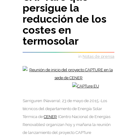
persigue la
reducción de los
costes en
termosolar
in
Notas de prensa
Sarriguren (Navarra), 23 de mayo de 2015.
-Los
técnicos del departamento de Energía Solar
Térmica de
CENER
(Centro Nacional de Energías
Renovables) organizan hoy y mañana la reunión
de lanzamiento del proyecto CAPTure