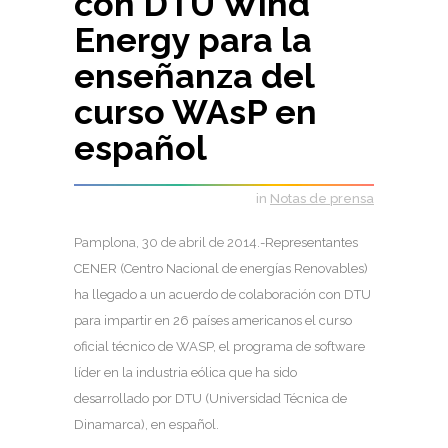
con DTU Wind
Energy para la
enseñanza del
curso WAsP en
español
in
Notas de prensa
Pamplona, 30 de abril de 2014
.-Representantes
CENER (Centro Nacional de energías Renovables)
ha llegado a un acuerdo de colaboración con DTU
para impartir en 26 países americanos el curso
oficial técnico de WASP, el programa de software
líder en la industria eólica que ha sido
desarrollado por DTU (Universidad Técnica de
Dinamarca), en español.