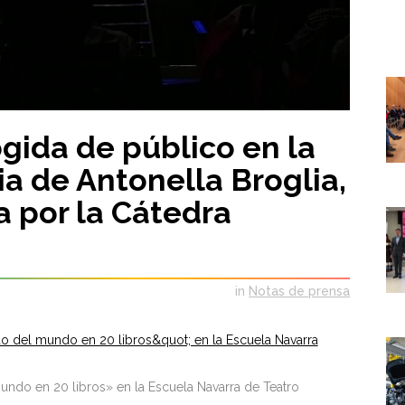
gida de público en la
a de Antonella Broglia,
 por la Cátedra
in
Notas de prensa
undo en 20 libros» en la Escuela Navarra de Teatro