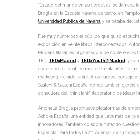
“Estado del mundo en 20 libros”, así se llamaba l
Broglia en la Escuela Navarra de teatro, en Pampl
Universidad Pública de Navarra
y se trataba del 1
Fue muy numeroso el público que quiso escuchar e
exposición en veinte libros interconectados. Anto
Módena (Italia), es organizadora de conferencias l
TED:
TEDxMadrid
y
TEDxYouth@Madrid
, y com
carrera profesional, de más de treinta años, se ha
marketing. Ha sido, entre otros cargos, consejer
Saatchi & Saatchi España, donde también ejerció 
consultora del “think tank” (laboratorio de ideas)
I
Antonella Broglia promueve plataformas de empre
Ashoka España, una entidad que lleva más de 35
innovadores. También colabora, tratando cuestion
Española “Para todos La 2
”
. Además de su trabajo 