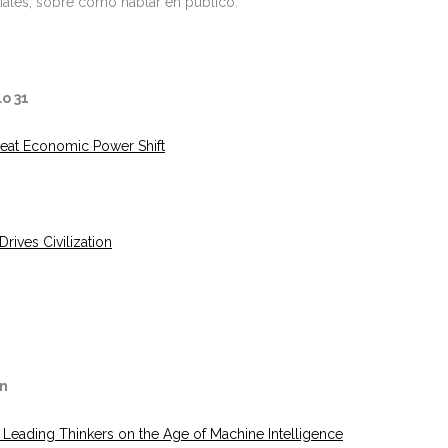
ales, sobre cómo hablar en público.
o 31
reat Economic Power Shift
rives Civilization
an
 Leading Thinkers on the Age of Machine Intelligence