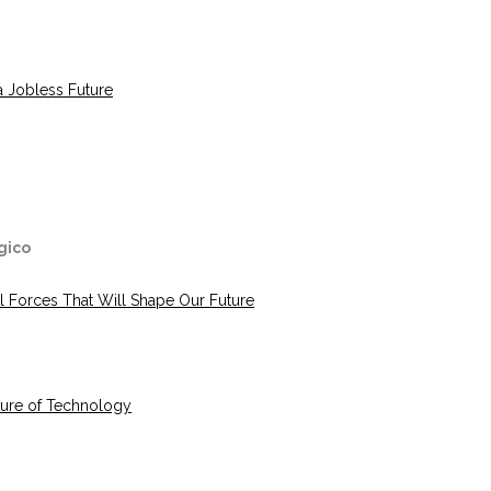
a Jobless Future
gico
l Forces That Will Shape Our Future
uture of Technology