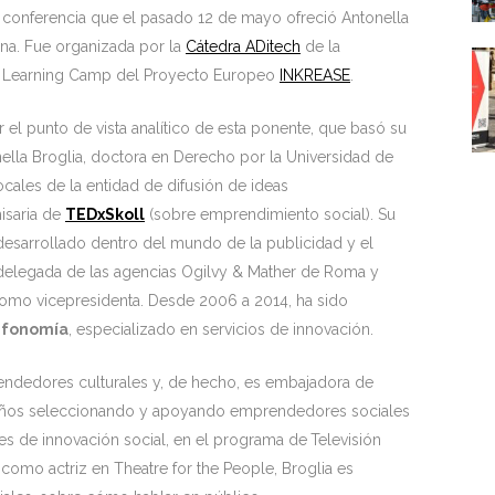
a conferencia que el pasado 12 de mayo ofreció Antonella
ona. Fue organizada por la
Cátedra ADitech
de la
st Learning Camp del Proyecto Europeo
INKREASE
.
l punto de vista analítico de esta ponente, que basó su
nella Broglia, doctora en Derecho por la Universidad de
ocales de la entidad de difusión de ideas
isaria de
TEDxSkoll
(sobre emprendimiento social). Su
 desarrollado dentro del mundo de la publicidad y el
a delegada de las agencias Ogilvy & Mather de Roma y
como vicepresidenta. Desde 2006 a 2014, ha sido
nfonomía
, especializado en servicios de innovación.
ndedores culturales y, de hecho, es embajadora de
 años seleccionando y apoyando emprendedores sociales
es de innovación social, en el programa de
Televisión
como actriz en Theatre for the People, Broglia es