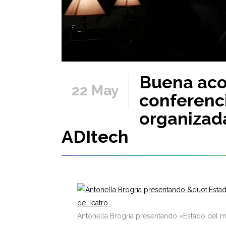
Buena aco
22 May
conferenci
organizada
ADItech
Antonella Brogria presentando «Estado del m