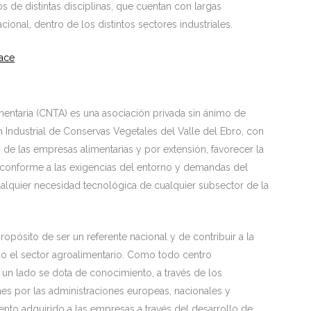
os de distintas disciplinas, que cuentan con largas
acional, dentro de los distintos sectores industriales.
lace
mentaria (CNTA) es una asociación privada sin ánimo de
ón Industrial de Conservas Vegetales del Valle del Ebro, con
n de las empresas alimentarias y por extensión, favorecer la
 conforme a las exigencias del entorno y demandas del
alquier necesidad tecnológica de cualquier subsector de la
opósito de ser un referente nacional y de contribuir a la
do el sector agroalimentario. Como todo centro
r un lado se dota de conocimiento, a través de los
es por las administraciones europeas, nacionales y
ento adquirido a las empresas a través del desarrollo de