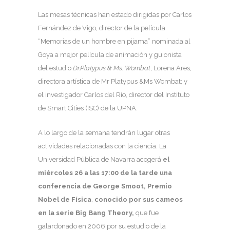
Las mesas técnicas han estado dirigidas por Carlos
Fernández de Vigo, director de la película
“Memorias de un hombre en pijama” nominada al
Goya a mejor película de animación y guionista
del estudio
Dr.Platypus & Ms. Wombat
; Lorena Ares,
directora artística de Mr Platypus &Ms Wombat; y
el investigador Carlos del Río, director del Instituto
de Smart Cities (ISC) de la UPNA.
A lo largo de la semana tendrán lugar otras
actividades relacionadas con la ciencia. La
Universidad Pública de Navarra acogerá
el
miércoles 26 a las 17:00 de la tarde una
conferencia de George Smoot, Premio
Nobel de Física
,
conocido por sus cameos
en la serie Big Bang Theory,
que fue
galardonado en 2006 por su estudio de la