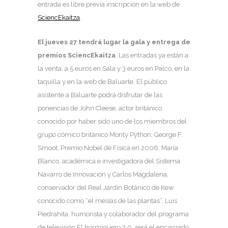
entrada es libre previa inscripción en la web de
SciencEkaitza
.
El jueves 27 tendrá lugar la gala y entrega de
premios SciencEkaitza
. Las entradas ya están a
la venta, a 5 euros en Sala y 3 euros en Palco, en la
taquilla y en la web de Baluarte. El público
asistente a Baluarte podrá disfrutar de las
ponencias de John Cleese, actor británico
conocido por haber sido uno de los miembros del
grupo cómico británico Monty Python; George F.
Smoot, Premio Nobel de Física en 2006; María
Blanco, académica e investigadora del Sistema
Navarro de Innovación y Carlos Magdalena,
conservador del Real Jardín Botánico de Kew
conocido como “el mesías de las plantas”. Luis
Piedrahita, humorista y colaborador del programa
de televisión El hormiguero 3.0, será el encargado