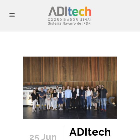
ADItech
25 Jun