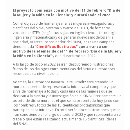
El proyecto comienza con motivo del 11 de febrero “Día de
la Mujer y la Niña en la Ciencia” y durará todo el 2022.
Con el objetivo de homenajear a las mujeres investigadoras y
científicas del SINAI, Sistema Navarro de I+D+i, de fomentar
vocaciones STEM (según sus siglas en inglés: ciencia, tecnología,
ingeniería y matemáticas) y de generar nuevos modelos en la
sociedad, ADItech, coordinador del SINAI, lanza una campaña
denominada
“Científicas Ilustradas”
que arranca con
motivo de la efeméride del 11 de febrero “Día de la Mujer y
la Niña en la Ciencia”
y que durará todo el 2022.
A lo largo de todo el 2022 se irán descubriendo ilustraciones
frutos de los diálogos entre científicas del SINAI e ilustradoras
reconocidas a nivel nacional.
Además, la ilustradora navarra Leire Urbeltz está creando un
mural que pretende representar la iniciativa al completo y que
sirve de homenaje a todas y cada una de las mujeres que se
dedican a la ciencia y la investigación en el SINAI. Precisamente, un
boceto de dicho mural es el que se ha presentado hoy junto con
los nombres y fotos de las 15 científicas protagonistas que
participan en la iniciativa. En total serán doce ilustraciones que se
irán conociendo a lo largo de todo el 2022 y que representarán el
trabajo que están realizando actualmente 15 científicas líderes
del SINAI.