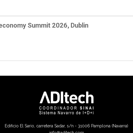
economy Summit 2026, Dublin
Edificio El Sario, carretera Sadar, s/n - 31006 Pamplona (Navarra)
info@aditech.com