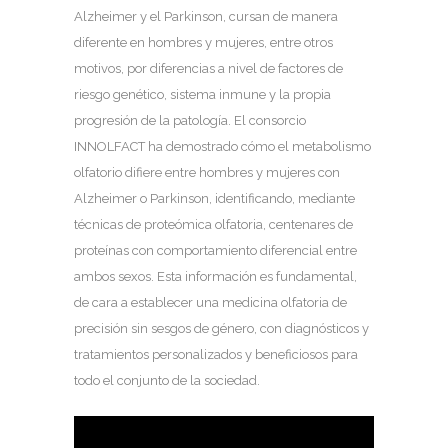
Alzheimer y el Parkinson, cursan de manera
diferente en hombres y mujeres, entre otros
motivos, por diferencias a nivel de factores de
riesgo genético, sistema inmune y la propia
progresión de la patología. El consorcio
INNOLFACT ha demostrado cómo el metabolismo
olfatorio difiere entre hombres y mujeres con
Alzheimer o Parkinson, identificando, mediante
técnicas de proteómica olfatoria, centenares de
proteínas con comportamiento diferencial entre
ambos sexos. Esta información es fundamental,
de cara a establecer una medicina olfatoria de
precisión sin sesgos de género, con diagnósticos y
tratamientos personalizados y beneficiosos para
todo el conjunto de la sociedad.