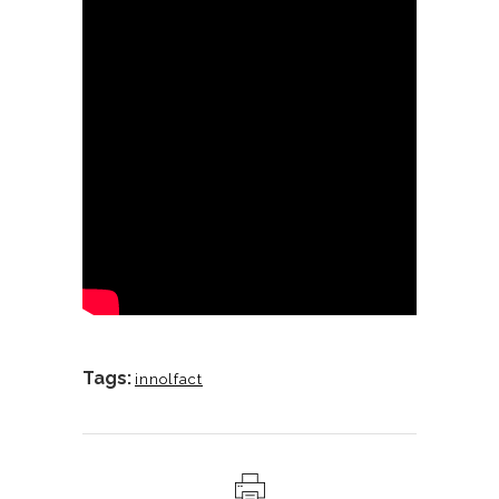
Tags:
innolfact