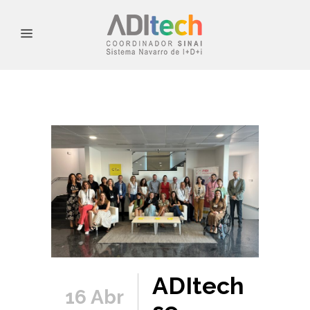
ADItech
16 Abr