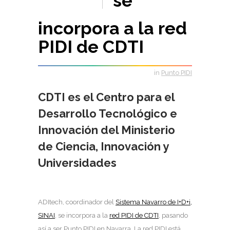
se
incorpora a la red
PIDI de CDTI
in
Punto PIDI
CDTI es el Centro para el
Desarrollo Tecnológico e
Innovación del Ministerio
de Ciencia, Innovación y
Universidades
ADItech, coordinador del
Sistema Navarro de I+D+i,
SINAI
, se incorpora a la
red PIDI de CDTI
, pasando
así a ser Punto PIDI en Navarra. La red PIDI está