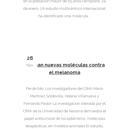
en la población mayor de 65 años Pamplona, 24
de enero. Un estudio multicéntrico internacional
ha identificado una molécula...
28
Diseñan nuevas moléculas contra
Nov
el melanoma
Pie de foto: Los investigadores del CIMA Mario
Martínez Soldevilla, Helena Villanueva y
Fernando Pastor La investigación liderada por el
CIMA de la Universidad de Navarra demuestra el
papel antitumoral de los aptámeros, moléculas
terapéuticas, en modelos animales El estudio,