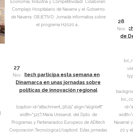
Economía, Industria y Competitividad). Colaboran:
Complejo Hospitalario de Navarra y el Gobierno
de Navarra. OBJETIVO: Jornada informativa sobre
28
el programa H2020 a...
ADItech
Nov
de D
[vc_
27
us
ADItech participa esta semana en
Nov
typ
Dinamarca en unas jornadas sobre
políticas de innovación regional
backgrou
[vc_col
[caption id="attachment_5629" align="alignleft"
id="
]
width="321"] María Uresandi, del Dpto. de
width="
Programas y Partenariados Europeos de ADItech
Navarra) y 
Corporación Tecnológica.[/caption] Estas jornadas
20 y e