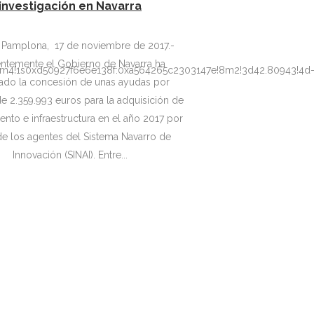
investigación en Navarra
.-
ntemente el Gobierno de Navarra ha
!3m4!1s0xd50927f6e6e138f:0xa564265c2303147e!8m2!3d42.80943!4d
ado la concesión de unas ayudas por
e 2.359.993 euros para la adquisición de
nto e infraestructura en el año 2017 por
de los agentes del Sistema Navarro de
Innovación (SINAI). Entre...