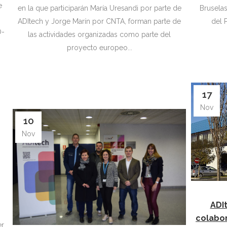
e
en la que participarán María Uresandi por parte de
Brusela
ADItech y Jorge Marín por CNTA, forman parte de
del 
O-
las actividades organizadas como parte del
proyecto europeo...
17
Nov
10
Nov
ADIt
colabor