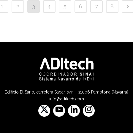
1
2
3
4
5
6
7
8
Edificio El Sario, carretera Sadar, s/n - 31006 Pamplona (Navarra)
info@aditech.com