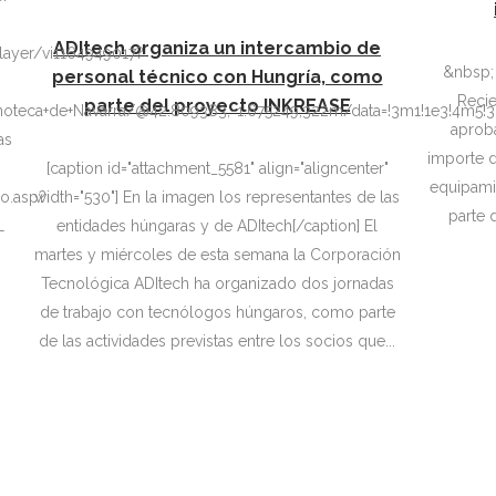
ADItech organiza un intercambio de
layer/vi1164949017?
&nbsp; Pamplona, 17 de noviembre de 2017
personal técnico con Hungría, como
Recie
parte del proyecto INKREASE
moteca+de+Navarra/@42.809383,-1.675249,322m/data=!3m1!1e3!4m5
aprob
importe d
[caption id="attachment_5581" align="aligncenter"
equipamie
width="530"] En la imagen los representantes de las
lo.asp?
parte 
entidades húngaras y de ADItech[/caption] El
L
martes y miércoles de esta semana la Corporación
Tecnológica ADItech ha organizado dos jornadas
.
de trabajo con tecnólogos húngaros, como parte
de las actividades previstas entre los socios que...