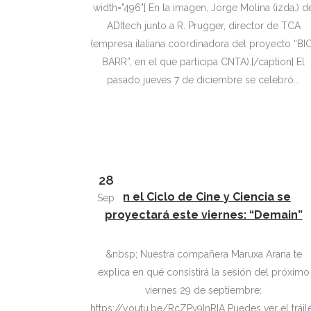
width="496"] En la imagen, Jorge Molina (izda.) d
ADItech junto a R. Prugger, director de TCA
(empresa italiana coordinadora del proyecto “BI
BARR”, en el que participa CNTA).[/caption] El
pasado jueves 7 de diciembre se celebró...
28
En el Ciclo de Cine y Ciencia se
Sep
proyectará este viernes: “Demain”
&nbsp; Nuestra compañera Maruxa Arana te
explica en qué consistirá la sesión del próximo
viernes 29 de septiembre:
https://youtu.be/RcZPv9InRIA Puedes ver el tráiler