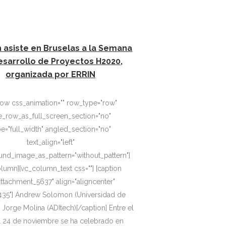
 asiste en Bruselas a la Semana
esarrollo de Proyectos H2020,
organizada por ERRIN
row css_animation="" row_type="row"
e_row_as_full_screen_section="no"
e="full_width" angled_section="no"
text_align="left"
nd_image_as_pattern="without_pattern"]
umn][vc_column_text css=""] [caption
attachment_5637" align="aligncenter"
435"] Andrew Solomon (Universidad de
Jorge Molina (ADItech)[/caption] Entre el
l 24 de noviembre se ha celebrado en