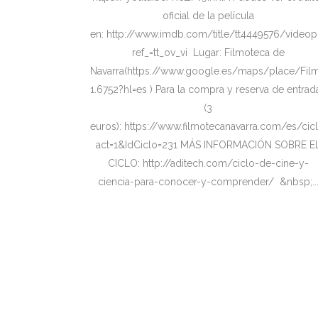
oficial de la película
en: http://www.imdb.com/title/tt4449576/videop
ref_=tt_ov_vi Lugar: Filmoteca de
Navarra(https://www.google.es/maps/place/Fil
1.6752?hl=es ) Para la compra y reserva de entradas
(3
euros): https://www.filmotecanavarra.com/es/cic
act=1&IdCiclo=231 MÁS INFORMACIÓN SOBRE E
CICLO: http://aditech.com/ciclo-de-cine-y-
ciencia-para-conocer-y-comprender/ &nbsp;..