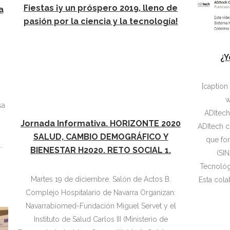
Fiestas ¡y un próspero 2019, lleno de
a
pasión por la ciencia y la tecnología!
¿Y
"
[caption
w
sa
ADItech[/caption] L
Jornada Informativa. HORIZONTE 2020
ADItech c
SALUD, CAMBIO DEMOGRÁFICO Y
que fo
.
BIENESTAR H2020. RETO SOCIAL 1.
(SIN
Tecnológ
Martes 19 de diciembre. Salón de Actos B.
Esta cola
Complejo Hospitalario de Navarra Organizan:
Navarrabiomed-Fundación Miguel Servet y el
Instituto de Salud Carlos III (Ministerio de