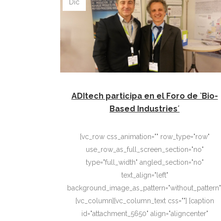
Dic
ADItech participa en el Foro de `Bio-
Based Industries´
[vc_row css_animation="" row_type="row"
use_row_as_full_screen_section="no"
type="full_width" angled_section="no"
text_align="left"
background_image_as_pattern="without_pattern"
[vc_column][vc_column_text css=""] [caption
id="attachment_5650" align="aligncenter"