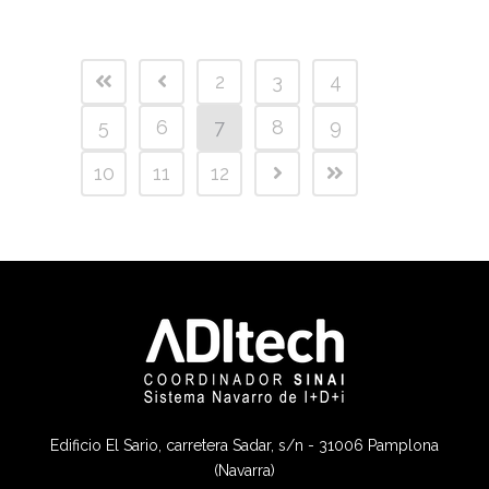
2
3
4
5
6
7
8
9
10
11
12
Edificio El Sario, carretera Sadar, s/n - 31006 Pamplona
(Navarra)