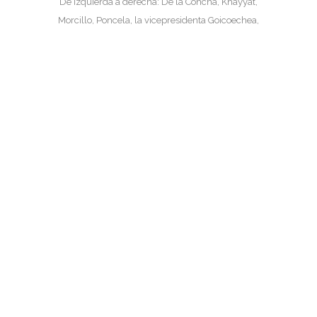
De izquierda a derecha: De la Concha, Khayyat,
Morcillo, Poncela, la vicepresidenta Goicoechea,
y Rodriguez.[/caption]
La vicepresidenta Goicoechea ha destacado la
oportunidad que supone el plan de financiación
europea Horizonte 2020 para el crecimiento y la
mejora de la competitividad del tejido
empresarial navarro.[:]
20
Jun